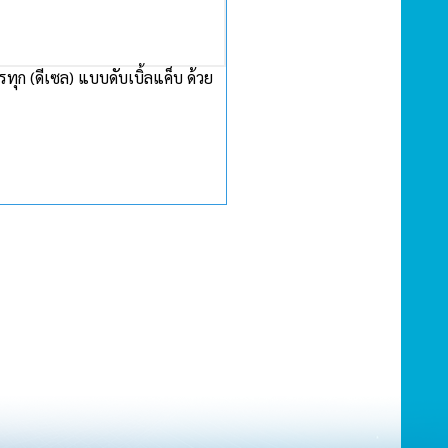
ทุก (ดีเซล) แบบดับเบิ้ลแค็บ ด้วย