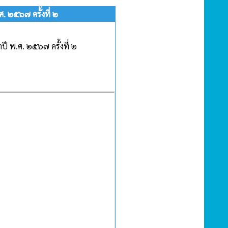
 ๒๕๖๗ ครั้งที่ ๒
ี พ.ศ. ๒๕๖๗ ครั้งที่ ๒