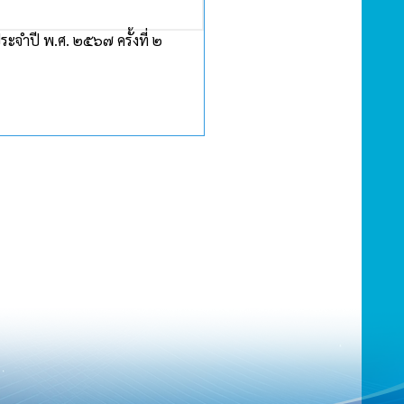
จำปี พ.ศ. ๒๕๖๗ ครั้งที่ ๒