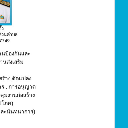
ก้ว
ส่วนตำบล
17749
งานป้องกันและ
านส่งเสริม
สร้าง ดัดแปลง
คาร , การอนุญาต
คุมงานก่อสร้าง
ปโภค)
และนันทนาการ)