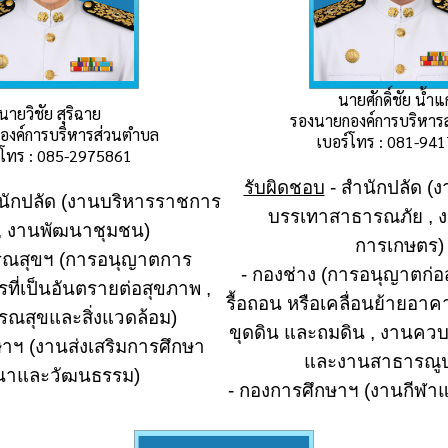
นายศักดิ์ชัย น้ำแ
นายวิชัย สุริฉาย
รองนายกองค์การบริหาร
องค์การบริหารส่วนตำบล
เบอร์โทร : 081-94
์โทร : 085-2975861
รับผิดชอบ
- สำนักปลัด (
นักปลัด (งานบริหารราชการ
บรรเทาสาธารณภัย , ง
ป , งานพัฒนาชุมชน)
การเกษตร)
รณสุขฯ (การอนุญาตการ
- กองช่าง (การอนุญาตก่อ
ที่เป็นอันตรายต่อสุขภาพ ,
รื้อถอน หรือเคลื่อนย้ายอา
ณสุขและสิ่งแวดล้อม)
ขุดดิน และถมดิน , งานควบ
าฯ (งานส่งเสริมการศึกษา
และงานสาธารณู
นาและวัฒนธรรม)
- กองการศึกษาฯ (งานกีฬา